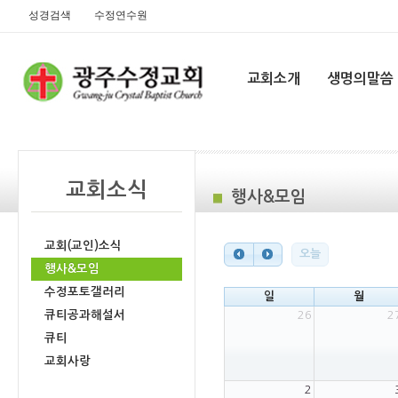
성경검색
수정연수원
교회소개
생명의말씀
교회소식
행사&모임
교회(교인)소식
오늘
행사&모임
수정포토갤러리
일
월
큐티공과해설서
26
2
큐티
교회사랑
2