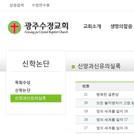
성경검색
수정연수원
교회소개
생명의말씀
신학논단
신앙과신유의실록
목회수상
번호
신학논단
21
행복한 결혼방
신앙과신유의실록
20
모든 불치병자가 고침 
19
영의 세계를 알자 18
18
영의 세계를 알자 17
17
영의 세계를 알자 16