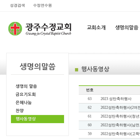
성경검색
수정연수원
교회소개
생명의말씀
생명의말씀
행사동영상
생명의 말씀
번호
금요기도회
63
2023 성탄축하행사
은혜나눔
62
2022성탄축하행사(2여
찬양
61
2022성탄축하행사(청년
행사동영상
60
2022성탄축하행사(남전
59
2022성탄축하행사(고학