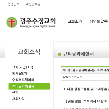
성경검색
수정연수원
교회소개
생명의말씀
교회소식
큐티공과해설서
교회(교인)소식
제 목 :
큐티공과해설서(21.8.29. 주일
행사&모임
작성자 : 관리자
수정포토갤러리
큐티공과해설서
1. 다음 성경구절을 읽고 내용을
큐티
교회사랑
[ 읽을 말씀 : 히브리서 10장 38~