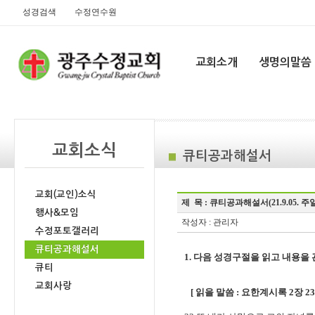
성경검색
수정연수원
교회소개
생명의말씀
교회소식
큐티공과해설서
교회(교인)소식
제 목 :
큐티공과해설서(21.9.05. 주일
행사&모임
작성자 : 관리자
수정포토갤러리
큐티공과해설서
1. 다음 성경구절을 읽고 내용을
큐티
교회사랑
[ 읽을 말씀 : 요한계시록 2장 23~